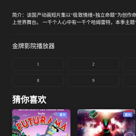
简介：
该国产动画短片集以“极致情绪+独立命题”为创
上世界舞台。 一千个人心中有一千个哈姆雷特，本季主题
金牌影院
播放器
1
2
8
9
猜你喜欢
蓝光
蓝光