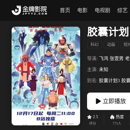
首页
电影
电视剧
综艺
胶囊计划
科幻
动画
短
导演:
飞鸿
张壹男
老
主演:
未知
别名:
胶囊计划3
胶
立即播放
2.5
热度
评分
775
人