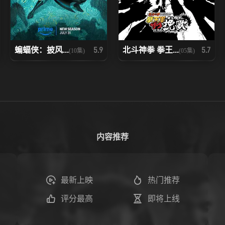
蝙蝠侠：披风...
北斗神拳 拳王...
5.9
5.7
(10集)
(05集)
内容推荐
最新上映
热门推荐
评分最高
即将上线