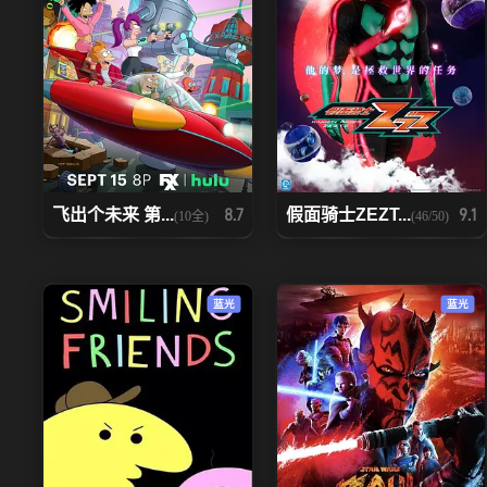
飞出个未来 第...
假面骑士ZEZT...
8.7
9.1
(10全)
(46/50)
蓝光
蓝光