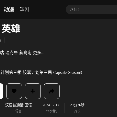
动漫
短剧
 英雄
片
瑞
瑞克居
蔡裔珩
更多...
囊计划第三季
胶囊计划第三届
CapsulesSeason3
汉语普通话,国语
2024.12.17
29分36秒
语言
上映时间
片长