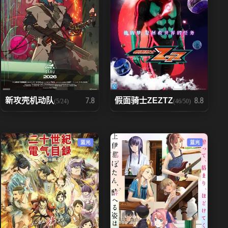
新攻壳机动队
假面骑士ZEZTZ
7.8
8.8
(5/24)
(46/50)
蓝光
蓝光