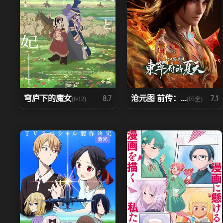
穹庐下的魔女
沧元图 前传：...
8.7
7.1
(6/12)
(03全)
蓝光