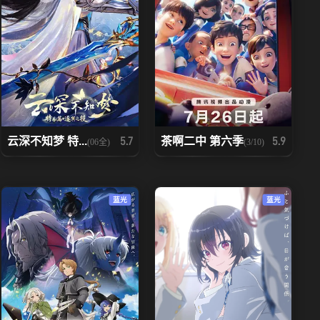
云深不知梦 特...
茶啊二中 第六季
5.7
5.9
(06全)
(3/10)
蓝光
蓝光