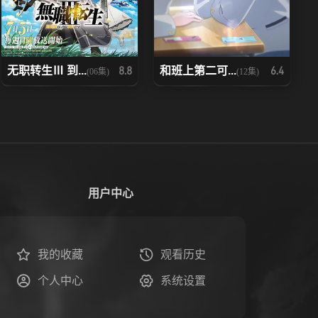
无职转生Ⅲ 到...
和班上第二可...
8.8
6.4
(06集)
(12集)
用户中心
我的收藏
观看历史
个人中心
系统设置