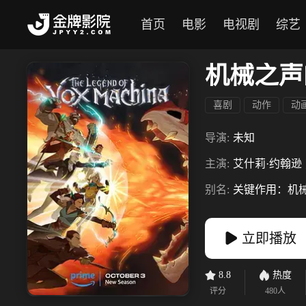
首页
电影
电视剧
综艺
机械之声
喜剧
动作
动
导演:
未知
主演:
艾什莉·约翰逊
别名:
关键作用：机
立即播放
8.8
热度
评分
480
人