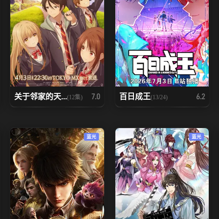
关于邻家的天...
百日成王
7.0
6.2
(12集)
(13/24)
蓝光
蓝光