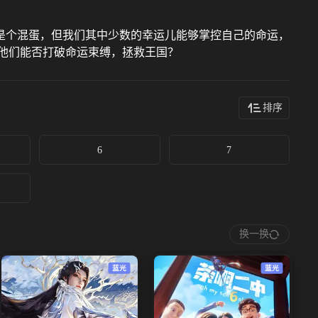
是个混蛋，但我们其中少数的幸运儿能够掌控自己的命运，
他们能否打破命运束缚，拯救王国？
排序
6
7
换一换
蓝光
蓝光