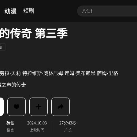
动漫
短剧
的传奇 第三季
画
劳拉·贝莉
特拉维斯·威林厄姆
连姆·奥布赖恩
萨姆·里格
械之声的传奇
英语
2024.10.03
27分43秒
语言
上映时间
片长