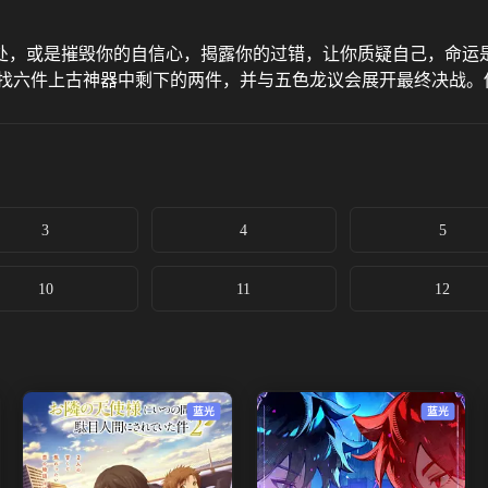
处，或是摧毁你的自信心，揭露你的过错，让你质疑自己，命运
寻找六件上古神器中剩下的两件，并与五色龙议会展开最终决战。
3
4
5
10
11
12
蓝光
蓝光